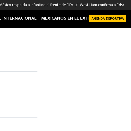
México respalda a Infantino al frente de FIFA
West Ham confirma a Edson Á
L INTERNACIONAL
MEXICANOS EN EL EXTRANJERO
FUTBOL 
AGENDA DEPORTIVA