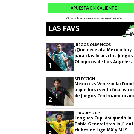
LAS FAVS
JUEGOS OLÍMPICOS
¿Qué necesita México hoy
para clasificar a los Juegos
Olímpicos de Los Ángeles
1
2028?
SELECCIÓN
México vs Venezuela: Dónd
a qué hora ver la final varon
de Juegos Centroamerican
2
2026
LEAGUES CUP
Leagues Cup: Así quedó la
Tabla General tras la J1 ent
clubes de Liga MX y MLS
3