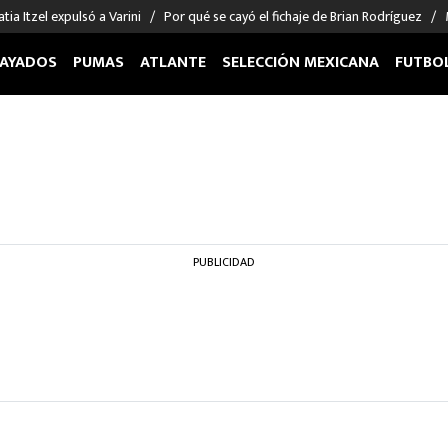
tia Itzel expulsó a Varini
Por qué se cayó el fichaje de Brian Rodríguez
AYADOS
PUMAS
ATLANTE
SELECCIÓN MEXICANA
FUTBO
OS EN EL EXTRANJERO
FIGURAS
DEPORTES
cias
Keylor Navas
MMA UFC
énez
Chicharito Hernández
Fórmula 1
choa
Sergio Ramos
Boxeo
uerta
Giorgos Giakoumakis
Béisbol
PUBLICIDAD
varez
André Jardine
NFL
o Giménez
NBA
 Huescas
Más deportes