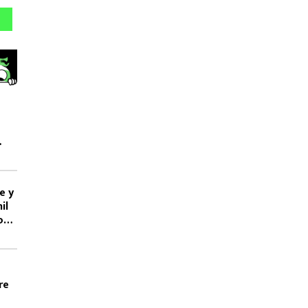
e y
il
os
re