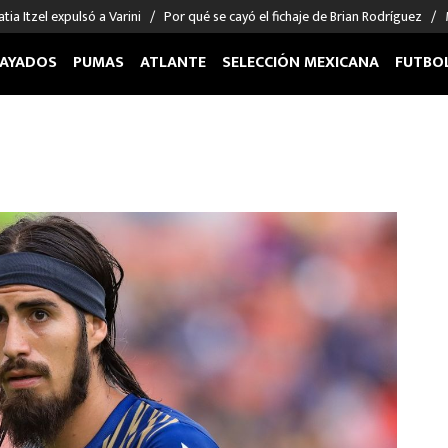
tia Itzel expulsó a Varini
Por qué se cayó el fichaje de Brian Rodríguez
AYADOS
PUMAS
ATLANTE
SELECCIÓN MEXICANA
FUTBO
OS EN EL EXTRANJERO
FIGURAS
DEPORTES
cias
Keylor Navas
MMA UFC
énez
Chicharito Hernández
Fórmula 1
choa
Sergio Ramos
Boxeo
uerta
Giorgos Giakoumakis
Béisbol
varez
André Jardine
NFL
o Giménez
NBA
 Huescas
Más deportes