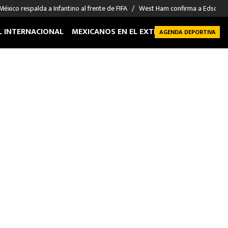
México respalda a Infantino al frente de FIFA
West Ham confirma a Edson Á
L INTERNACIONAL
MEXICANOS EN EL EXTRANJERO
FUTBOL 
AGENDA DEPORTIVA