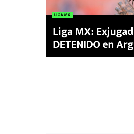
LIGA MX
Liga MX: Exjugado
DETENIDO en Arge
su expareja