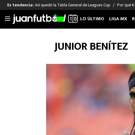
Así quedó la Tabla General de Leagues Cup
Por qué Ka
Es tendencia:
LO ÚLTIMO
LIGA MX
R
Saltar
al
LIGA MX
FUT INTERNACIONAL
MEXICAN
JUNIOR BENÍTEZ
contenido
Las Noticias
Las Noticias
Las Noti
Club América
Selección Mexicana
Raúl Jim
Cruz Azul
Champions League
Memo O
Pumas
Europa League
Chino H
Rayados
Real Madrid
Edson Ál
Chivas de Guadalajara
Barcelona
Santiag
Atlante
Rodrigo
Liga MX Femenil