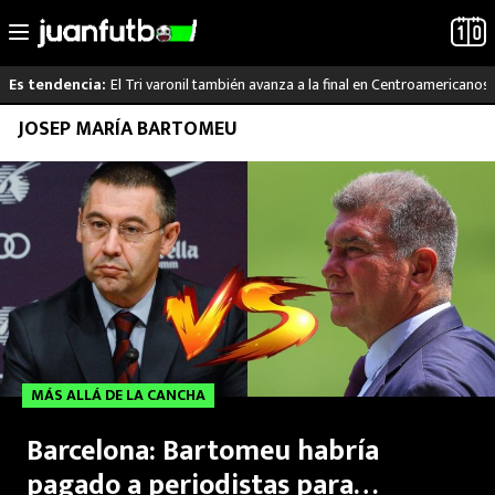
El Tri varonil también avanza a la final en Centroamericanos
Es tendencia:
Saltar
JOSEP MARÍA BARTOMEU
LO ÚLTIMO
al
contenido
LIGA MX
RAYADOS
PUMAS
ATLANTE
MÁS ALLÁ DE LA CANCHA
SELECCIÓN MEXICANA
Barcelona: Bartomeu habría
FUTBOL INTERNACIONAL
pagado a periodistas para