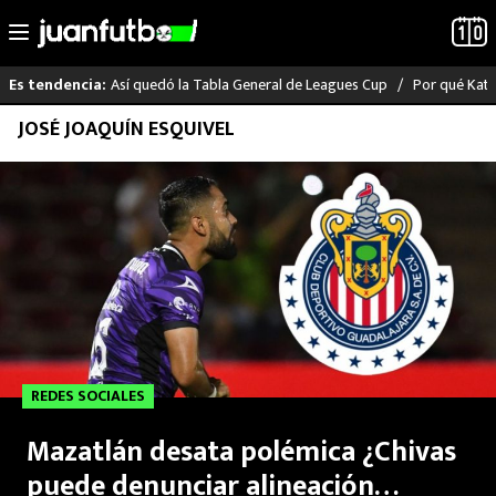
Así quedó la Tabla General de Leagues Cup
Por qué Katia
Es tendencia:
Saltar
JOSÉ JOAQUÍN ESQUIVEL
LO ÚLTIMO
al
contenido
LIGA MX
RAYADOS
PUMAS
ATLANTE
REDES SOCIALES
SELECCIÓN MEXICANA
Mazatlán desata polémica ¿Chivas
FUTBOL INTERNACIONAL
puede denunciar alineación