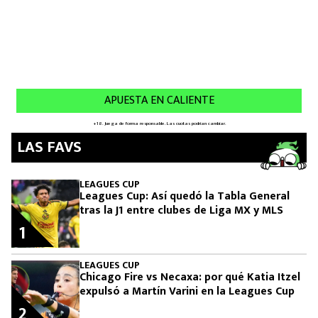
LAS FAVS
LEAGUES CUP
Leagues Cup: Así quedó la Tabla General
tras la J1 entre clubes de Liga MX y MLS
1
LEAGUES CUP
Chicago Fire vs Necaxa: por qué Katia Itzel
expulsó a Martín Varini en la Leagues Cup
2