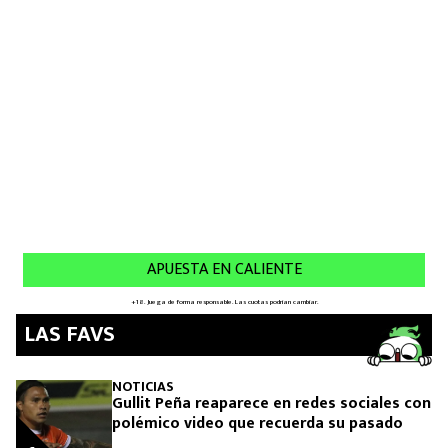
MEXICANOS EN EL EXTRANJERO
FUTBOL ESTUFA
FÓRMULA 1
BOXEO
LIGA MX
NFL
LAS FAVS
NOTICIAS
Gullit Peña reaparece en redes sociales con
polémico video que recuerda su pasado