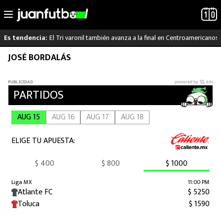
El Tri varonil también avanza a la final en Centroamericanos
Es tendencia:
Saltar
JOSÉ BORDALÁS
LO ÚLTIMO
al
contenido
LIGA MX
RAYADOS
PUMAS
ATLANTE
SELECCIÓN MEXICANA
FUTBOL INTERNACIONAL