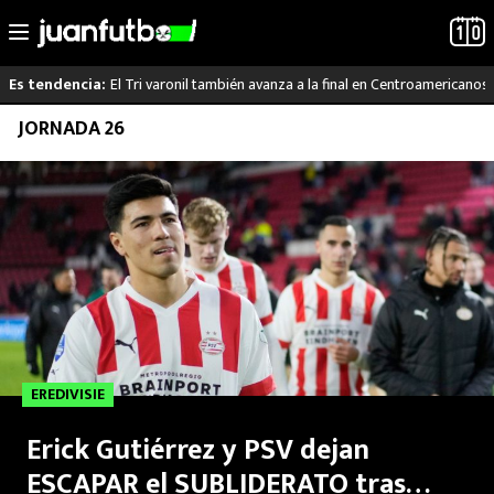
El Tri varonil también avanza a la final en Centroamericanos
Es tendencia:
Saltar
JORNADA 26
LO ÚLTIMO
al
contenido
LIGA MX
RAYADOS
PUMAS
ATLANTE
EREDIVISIE
SELECCIÓN MEXICANA
Erick Gutiérrez y PSV dejan
FUTBOL INTERNACIONAL
ESCAPAR el SUBLIDERATO tras