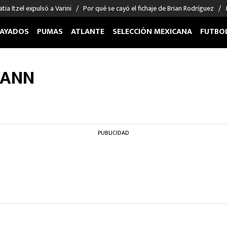
tia Itzel expulsó a Varini
Por qué se cayó el fichaje de Brian Rodríguez
AYADOS
PUMAS
ATLANTE
SELECCIÓN MEXICANA
FUTBO
OS EN EL EXTRANJERO
FIGURAS
DEPORTES
MANN
cias
Keylor Navas
MMA UFC
énez
Chicharito Hernández
Fórmula 1
choa
Sergio Ramos
Boxeo
uerta
Giorgos Giakoumakis
Béisbol
PUBLICIDAD
varez
André Jardine
NFL
o Giménez
NBA
 Huescas
Más deportes