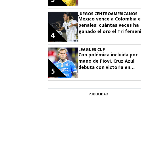
JUEGOS CENTROAMERICANOS
México vence a Colombia 
penales: cuántas veces ha
ganado el oro el Tri femeni
4
en los Juegos
Centroamericanos
LEAGUES CUP
Con polémica incluida por
mano de Piovi, Cruz Azul
debuta con victoria en
5
Leagues Cup: cuándo vuelv
jugar
PUBLICIDAD