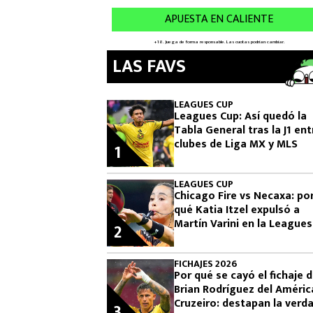
LAS FAVS
LEAGUES CUP
Leagues Cup: Así quedó la
Tabla General tras la J1 ent
clubes de Liga MX y MLS
1
LEAGUES CUP
Chicago Fire vs Necaxa: po
qué Katia Itzel expulsó a
Martín Varini en la Leagues
2
Cup
FICHAJES 2026
Por qué se cayó el fichaje 
Brian Rodríguez del Améric
Cruzeiro: destapan la verd
3