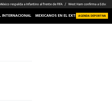
México respalda a Infantino al frente de FIFA
West Ham confirma a Edson Á
L INTERNACIONAL
MEXICANOS EN EL EXTRANJERO
FUTBOL 
AGENDA DEPORTIVA