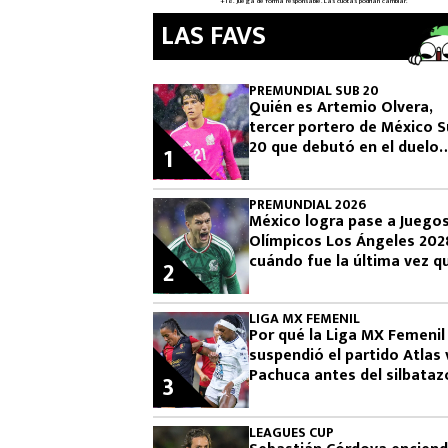
LAS FAVS
PREMUNDIAL SUB 20
Quién es Artemio Olvera,
tercer portero de México 
20 que debutó en el duelo
1
donde se logró el boleto
olímpico
PREMUNDIAL 2026
México logra pase a Juego
Olímpicos Los Ángeles 202
cuándo fue la última vez q
2
había clasificado
LIGA MX FEMENIL
Por qué la Liga MX Femenil
suspendió el partido Atlas 
Pachuca antes del silbataz
3
final
LEAGUES CUP