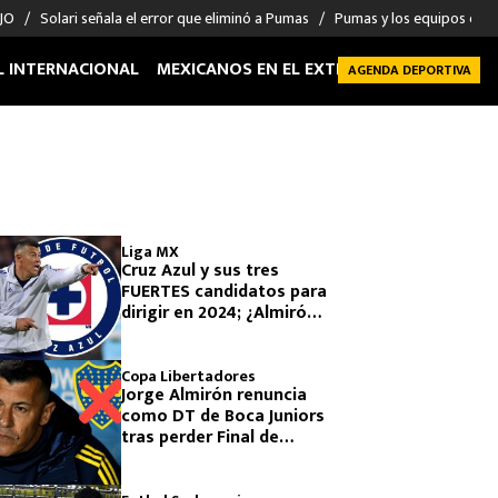
 JO
Solari señala el error que eliminó a Pumas
Pumas y los equipos eli
L INTERNACIONAL
MEXICANOS EN EL EXTRANJERO
FUTBOL 
AGENDA DEPORTIVA
Liga MX
Cruz Azul y sus tres
FUERTES candidatos para
dirigir en 2024; ¿Almirón
se suma a la lista?
Copa Libertadores
Jorge Almirón renuncia
como DT de Boca Juniors
tras perder Final de
Libertadores