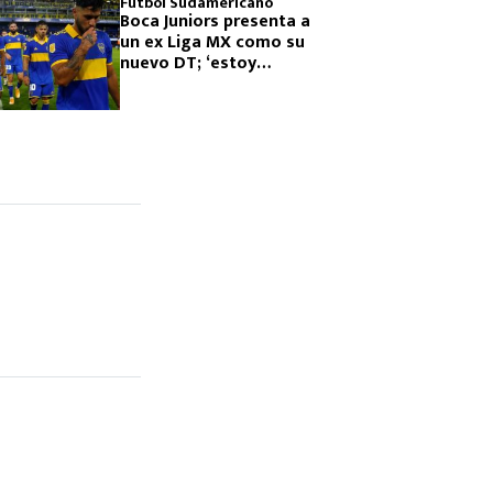
Futbol Sudamericano
Boca Juniors presenta a
un ex Liga MX como su
nuevo DT; ‘estoy
preparado’