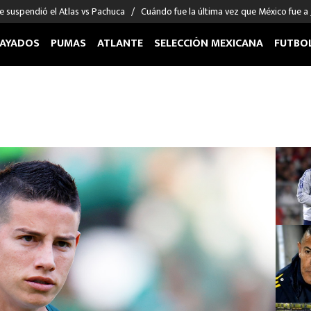
e suspendió el Atlas vs Pachuca
Cuándo fue la última vez que México fue a
AYADOS
PUMAS
ATLANTE
SELECCIÓN MEXICANA
FUTBO
OS EN EL EXTRANJERO
FIGURAS
DEPORTES
cias
Keylor Navas
MMA UFC
énez
Chicharito Hernández
Fórmula 1
choa
Sergio Ramos
Boxeo
uerta
Giorgos Giakoumakis
Béisbol
varez
André Jardine
NFL
o Giménez
NBA
 Huescas
Más deportes