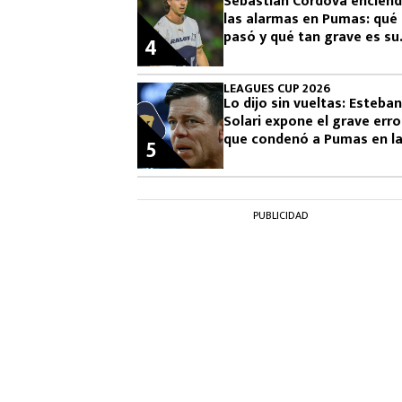
Sebastián Córdova encien
las alarmas en Pumas: qué 
pasó y qué tan grave es su
4
lesión
LEAGUES CUP 2026
Lo dijo sin vueltas: Esteban
Solari expone el grave erro
que condenó a Pumas en l
5
Leagues Cup 2026
PUBLICIDAD