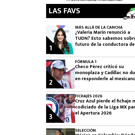
LAS FAVS
MÁS ALLÁ DE LA CANCHA
¿Valeria Marin renunció a
TUDN? Esto sabemos sobre
futuro de la conductora de
1
Televisa
FÓRMULA 1
Checo Pérez criticó su
monoplaza y Cadillac no d
en responderle al mexican
2
la F1
FICHAJES 2026
Cruz Azul pierde el fichaje
codiciado de la Liga MX pa
el Apertura 2026
3
SELECCIÓN