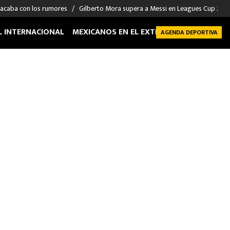
 acaba con los rumores
Gilberto Mora supera a Messi en Leagues Cup 2026: 
L INTERNACIONAL
MEXICANOS EN EL EXTRANJERO
FUTBOL 
AGENDA DEPORTIVA