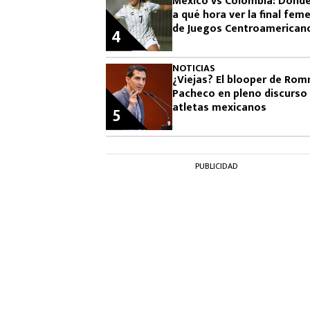
México vs Colombia: Dónde
a qué hora ver la final feme
de Juegos Centroamerican
4
2026
NOTICIAS
¿Viejas? El blooper de Ro
Pacheco en pleno discurso
atletas mexicanos
5
PUBLICIDAD