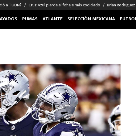
nció a TUDN?
Cruz Azul pierde el fichaje más codiciado
Brian Rodríguez
AYADOS
PUMAS
ATLANTE
SELECCIÓN MEXICANA
FUTBO
OS EN EL EXTRANJERO
FIGURAS
DEPORTES
cias
Keylor Navas
MMA UFC
énez
Chicharito Hernández
Fórmula 1
choa
Sergio Ramos
Boxeo
uerta
Giorgos Giakoumakis
Béisbol
varez
André Jardine
NFL
o Giménez
NBA
 Huescas
Más deportes