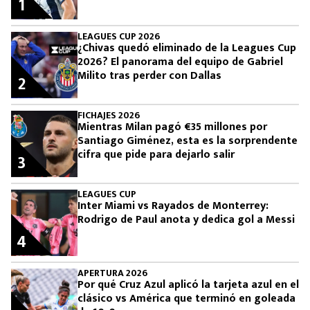
1
LEAGUES CUP 2026
¿Chivas quedó eliminado de la Leagues Cup
2026? El panorama del equipo de Gabriel
Milito tras perder con Dallas
2
FICHAJES 2026
Mientras Milan pagó €35 millones por
Santiago Giménez, esta es la sorprendente
cifra que pide para dejarlo salir
3
LEAGUES CUP
Inter Miami vs Rayados de Monterrey:
Rodrigo de Paul anota y dedica gol a Messi
4
APERTURA 2026
Por qué Cruz Azul aplicó la tarjeta azul en el
clásico vs América que terminó en goleada