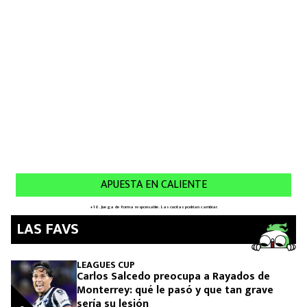
MEXICANOS EN EL EXTRANJERO
FUTBOL ESTUFA
FÓRMULA 1
BOXEO
LIGA MX
NFL
LAS FAVS
LEAGUES CUP
Carlos Salcedo preocupa a Rayados de
Monterrey: qué le pasó y que tan grave
sería su lesión