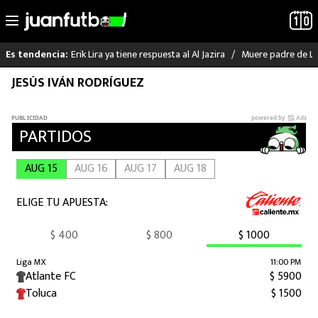
Erik Lira ya tiene respuesta al Al Jazira
Muere padre de Li
Es tendencia:
Saltar
JESÚS IVÁN RODRÍGUEZ
LO ÚLTIMO
al
contenido
LIGA MX
RAYADOS
PUMAS
ATLANTE
SELECCIÓN MEXICANA
FUTBOL INTERNACIONAL