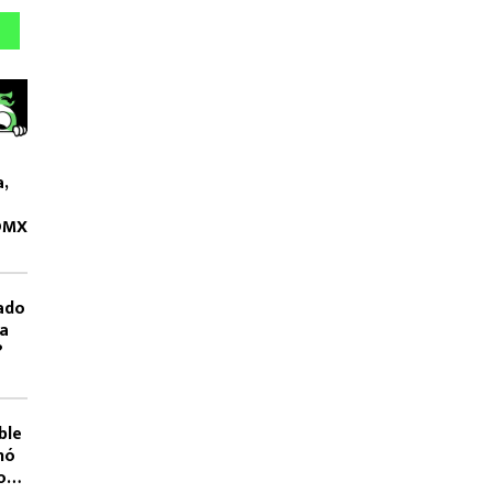
a,
CDMX
ado
La
?
ble
nó
os