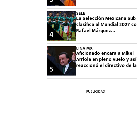
Famosos 2026
SELE
La Selección Mexicana Sub
clasifica al Mundial 2027 c
Rafael Márquez
4
observándolos
LIGA MX
Aficionado encara a Mikel
Arriola en pleno vuelo y así
reaccionó el directivo de la
5
FMF
PUBLICIDAD