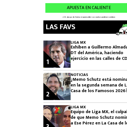
LAS FAVS
LIGA MX
Exhiben a Guillermo Almad
DT del América, haciendo
ejercicio en las calles de 
1
NOTICIAS
¿Memo Schutz está nomin
en la segunda semana de 
Casa de los Famosos 2026
2
LIGA MX
Equipo de Liga MX, el culpa
de que Memo Schutz nomi
a Ese Pérez en La Casa de l
3