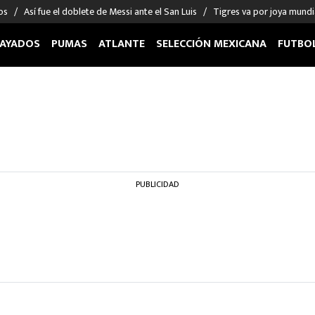
os
Así fue el doblete de Messi ante el San Luis
Tigres va por joya mundi
AYADOS
PUMAS
ATLANTE
SELECCIÓN MEXICANA
FUTBO
OS EN EL EXTRANJERO
FIGURAS
DEPORTES
cias
Keylor Navas
MMA UFC
énez
Chicharito Hernández
Fórmula 1
choa
Sergio Ramos
Boxeo
uerta
Giorgos Giakoumakis
Béisbol
PUBLICIDAD
varez
André Jardine
NFL
o Giménez
NBA
 Huescas
Más deportes