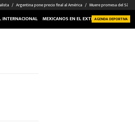
alista
Argentina pone precio final al América
Muere promesa del São P
L INTERNACIONAL
MEXICANOS EN EL EXTRANJERO
FUTBOL 
AGENDA DEPORTIVA