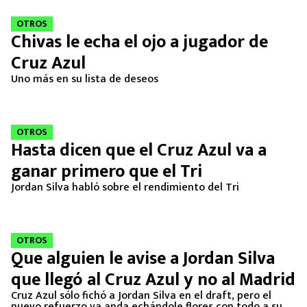
MEXICANOS EN EL EXTRANJERO
OTROS
Chivas le echa el ojo a jugador de
FUTBOL ESTUFA
Cruz Azul
FÓRMULA 1
Uno más en su lista de deseos
BOXEO
OTROS
Hasta dicen que el Cruz Azul va a
LIGA MX
ganar primero que el Tri
NFL
Jordan Silva habló sobre el rendimiento del Tri
OTROS
Que alguien le avise a Jordan Silva
que llegó al Cruz Azul y no al Madrid
Cruz Azul sólo fichó a Jordan Silva en el draft, pero el
nuevo refuerzo ya anda echándole flores con todo a su