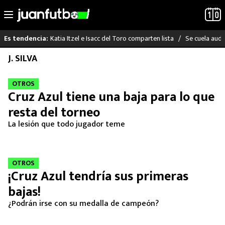
Katia Itzel e Isacc del Toro comparten lista
Se cuela audi
Es tendencia:
Saltar
J. SILVA
LO ÚLTIMO
al
contenido
OTROS
LIGA MX
Cruz Azul tiene una baja para lo que
resta del torneo
RAYADOS
La lesión que todo jugador teme
PUMAS
ATLANTE
OTROS
¡Cruz Azul tendría sus primeras
SELECCIÓN MEXICANA
bajas!
¿Podrán irse con su medalla de campeón?
FUTBOL INTERNACIONAL