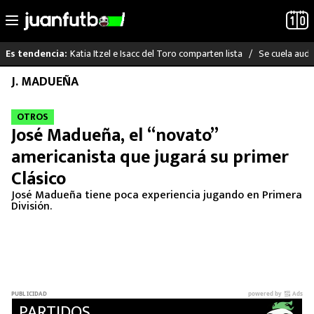
Katia Itzel e Isacc del Toro comparten lista
Se cuela audi
Es tendencia:
Saltar
J. MADUEÑA
LO ÚLTIMO
al
contenido
OTROS
LIGA MX
José Madueña, el “novato”
americanista que jugará su primer
RAYADOS
Clásico
PUMAS
José Madueña tiene poca experiencia jugando en Primera
División.
ATLANTE
SELECCIÓN MEXICANA
FUTBOL INTERNACIONAL