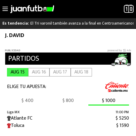
El Tri varonil también avanza a la final en Centroamericanos
Es tendencia:
Saltar
J. DAVID
LO ÚLTIMO
al
contenido
LIGA MX
RAYADOS
PUMAS
ATLANTE
SELECCIÓN MEXICANA
FUTBOL INTERNACIONAL