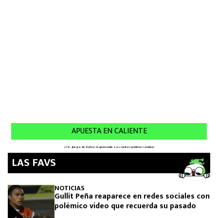
MEXICANOS EN EL EXTRANJERO
FUTBOL ESTUFA
FÓRMULA 1
BOXEO
LIGA MX
NFL
LAS FAVS
NOTICIAS
Gullit Peña reaparece en redes sociales con
polémico video que recuerda su pasado