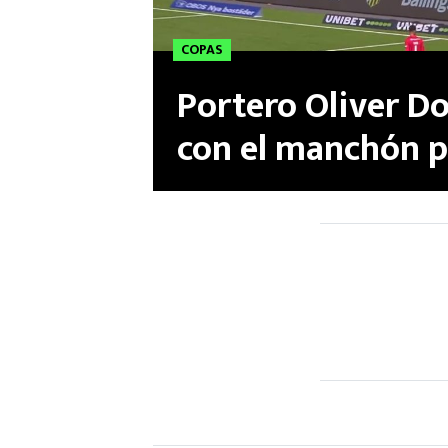
COPAS
Portero Oliver D
con el manchón pe
le cuesta un gol 