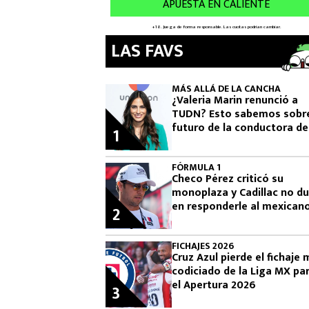
LAS FAVS
MÁS ALLÁ DE LA CANCHA
¿Valeria Marin renunció a
TUDN? Esto sabemos sobre
futuro de la conductora de
1
Televisa
FÓRMULA 1
Checo Pérez criticó su
monoplaza y Cadillac no d
en responderle al mexican
2
la F1
FICHAJES 2026
Cruz Azul pierde el fichaje
codiciado de la Liga MX pa
el Apertura 2026
3