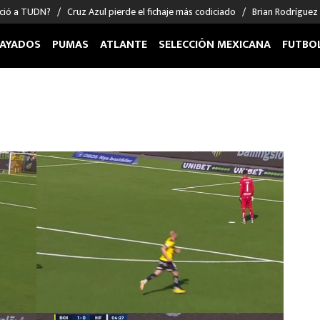
nció a TUDN?
Cruz Azul pierde el fichaje más codiciado
Brian Rodríguez
AYADOS
PUMAS
ATLANTE
SELECCIÓN MEXICANA
FUTBO
OS EN EL EXTRANJERO
FIGURAS
DEPORTES
cias
Keylor Navas
MMA UFC
énez
Chicharito Hernández
Fórmula 1
choa
Sergio Ramos
Boxeo
uerta
Giorgos Giakoumakis
Béisbol
varez
André Jardine
NFL
o Giménez
NBA
 Huescas
Más deportes