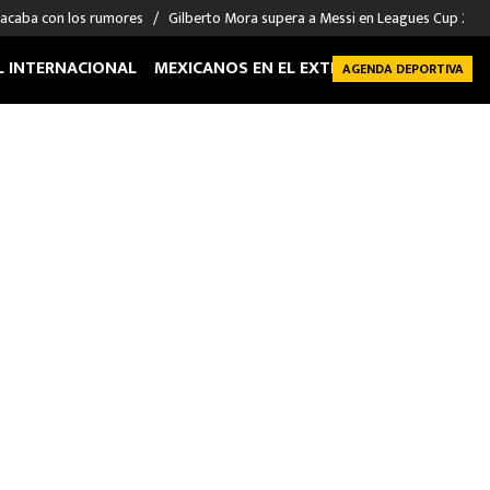
 acaba con los rumores
Gilberto Mora supera a Messi en Leagues Cup 2026: 
L INTERNACIONAL
MEXICANOS EN EL EXTRANJERO
FUTBOL 
AGENDA DEPORTIVA