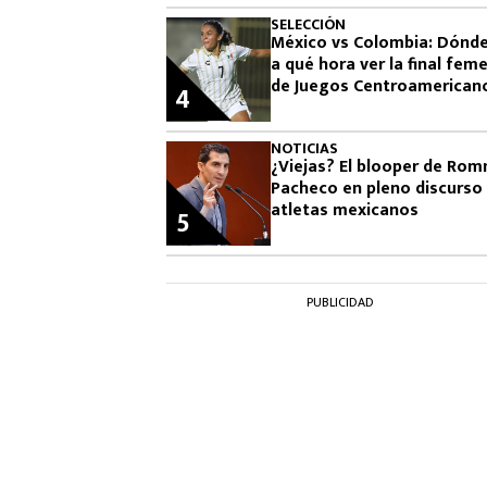
SELECCIÓN
México vs Colombia: Dónde
a qué hora ver la final feme
de Juegos Centroamerican
4
2026
NOTICIAS
¿Viejas? El blooper de Ro
Pacheco en pleno discurso
atletas mexicanos
5
PUBLICIDAD