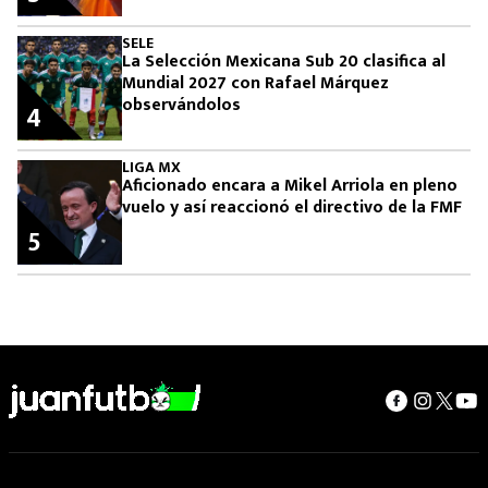
SELE
La Selección Mexicana Sub 20 clasifica al
Mundial 2027 con Rafael Márquez
observándolos
4
LIGA MX
Aficionado encara a Mikel Arriola en pleno
vuelo y así reaccionó el directivo de la FMF
5