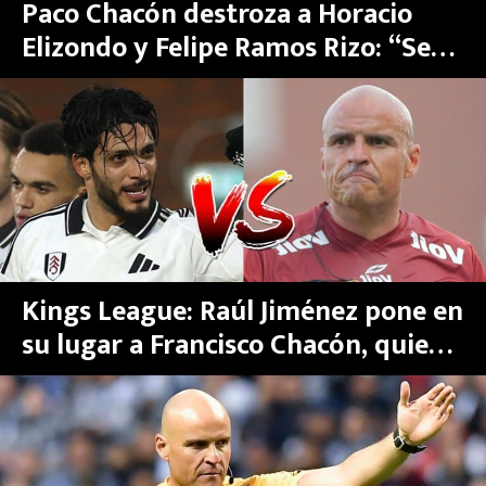
Paco Chacón destroza a Horacio
Elizondo y Felipe Ramos Rizo: “Se
junta el hambre y las ganas de
comer…”
Kings League: Raúl Jiménez pone en
su lugar a Francisco Chacón, quien
lanzó imperdonable grosería