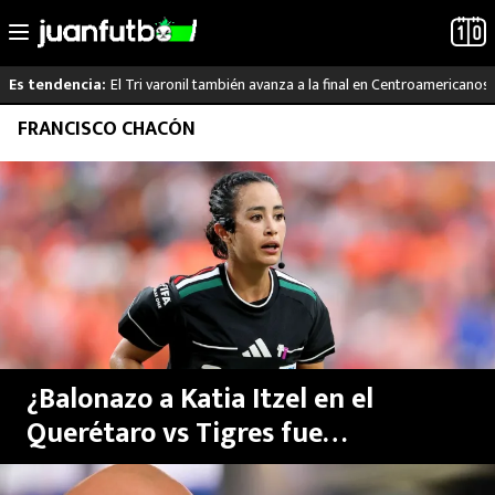
El Tri varonil también avanza a la final en Centroamericanos
Es tendencia:
Saltar
FRANCISCO CHACÓN
LO ÚLTIMO
al
contenido
LIGA MX
RAYADOS
PUMAS
ATLANTE
¿Balonazo a Katia Itzel en el
SELECCIÓN MEXICANA
Querétaro vs Tigres fue
intencional? Paco Chacón estalla
FUTBOL INTERNACIONAL