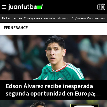
Chucky cierra contrato millonario
¿Valeria Marin renunc
Es tendencia:
Saltar
FERNEBAHCE
LO ÚLTIMO
al
contenido
LIGA MX
RAYADOS
PUMAS
ATLANTE
Edson Álvarez recibe inesperada
SELECCIÓN MEXICANA
segunda oportunidad en Europa;
un histórico europeo y un club de
FUTBOL INTERNACIONAL