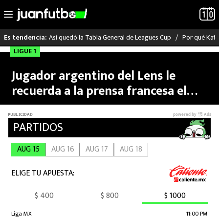
Así quedó la Tabla General de Leagues Cup
Por qué Katia
Es tendencia:
Saltar
LIGUE 1
FACUNDO MEDINA
LO ÚLTIMO
al
Jugador argentino del Lens le
contenido
LIGA MX
recuerda a la prensa francesa el
Campeonato del Mundo
RAYADOS
PUMAS
ATLANTE
SELECCIÓN MEXICANA
FUTBOL INTERNACIONAL