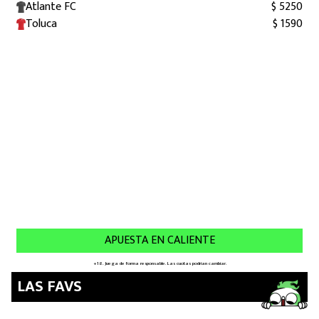
MEXICANOS EN EL EXTRANJERO
FUTBOL ESTUFA
FÓRMULA 1
BOXEO
LIGA MX
NFL
LAS FAVS