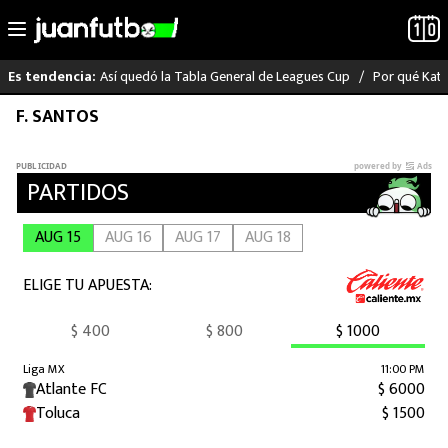
Así quedó la Tabla General de Leagues Cup
Por qué Katia
Es tendencia:
Saltar
F. SANTOS
LO ÚLTIMO
al
contenido
LIGA MX
RAYADOS
PUMAS
ATLANTE
SELECCIÓN MEXICANA
FUTBOL INTERNACIONAL