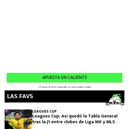
MEXICANOS EN EL EXTRANJERO
FUTBOL ESTUFA
FÓRMULA 1
BOXEO
LIGA MX
NFL
LAS FAVS
LEAGUES CUP
Leagues Cup: Así quedó la Tabla General
tras la J1 entre clubes de Liga MX y MLS