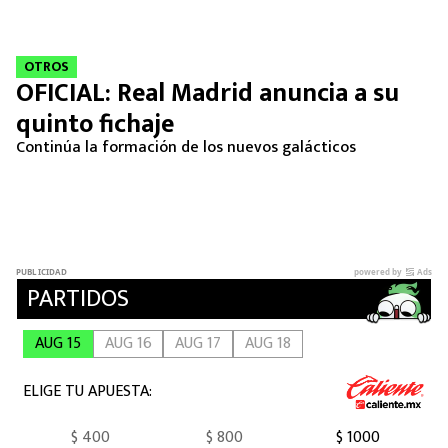
MEXICANOS EN EL EXTRANJERO
FUTBOL ESTUFA
OTROS
OFICIAL: Real Madrid anuncia a su
FÓRMULA 1
quinto fichaje
Continúa la formación de los nuevos galácticos
BOXEO
LIGA MX
NFL