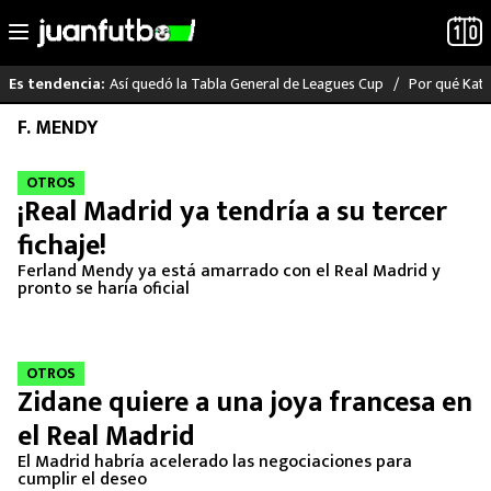
Así quedó la Tabla General de Leagues Cup
Por qué Katia
Es tendencia:
Saltar
F. MENDY
LO ÚLTIMO
al
contenido
OTROS
LIGA MX
¡Real Madrid ya tendría a su tercer
fichaje!
RAYADOS
Ferland Mendy ya está amarrado con el Real Madrid y
pronto se haría oficial
PUMAS
ATLANTE
OTROS
Zidane quiere a una joya francesa en
SELECCIÓN MEXICANA
el Real Madrid
FUTBOL INTERNACIONAL
El Madrid habría acelerado las negociaciones para
cumplir el deseo