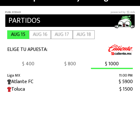
MEXICANOS EN EL EXTRANJERO
FUTBOL ESTUFA
FÓRMULA 1
BOXEO
LIGA MX
NFL