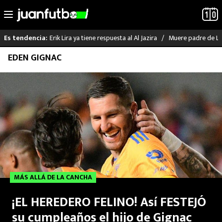
Erik Lira ya tiene respuesta al Al Jazira
Muere padre de Li
Es tendencia:
Saltar
EDEN GIGNAC
LO ÚLTIMO
al
contenido
LIGA MX
RAYADOS
PUMAS
ATLANTE
MÁS ALLÁ DE LA CANCHA
SELECCIÓN MEXICANA
¡EL HEREDERO FELINO! Así FESTEJÓ
FUTBOL INTERNACIONAL
su cumpleaños el hijo de Gignac