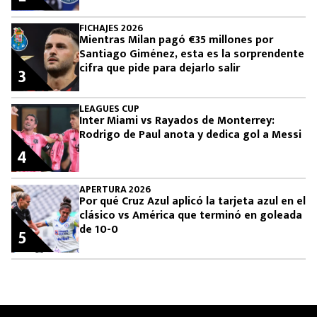
FICHAJES 2026
Mientras Milan pagó €35 millones por
Santiago Giménez, esta es la sorprendente
cifra que pide para dejarlo salir
3
LEAGUES CUP
Inter Miami vs Rayados de Monterrey:
Rodrigo de Paul anota y dedica gol a Messi
4
APERTURA 2026
Por qué Cruz Azul aplicó la tarjeta azul en el
clásico vs América que terminó en goleada
de 10-0
5