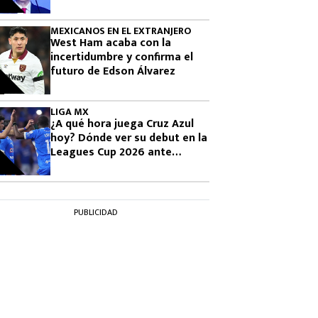
La Casa de los Famosos 2026
MEXICANOS EN EL EXTRANJERO
West Ham acaba con la
incertidumbre y confirma el
futuro de Edson Álvarez
LIGA MX
¿A qué hora juega Cruz Azul
hoy? Dónde ver su debut en la
Leagues Cup 2026 ante
Philadelphia Union
PUBLICIDAD