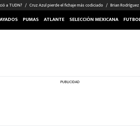
nció a TUDN?
Cruz Azul pierde el fichaje más codiciado
Brian Rodríguez
AYADOS
PUMAS
ATLANTE
SELECCIÓN MEXICANA
FUTBO
OS EN EL EXTRANJERO
FIGURAS
DEPORTES
cias
Keylor Navas
MMA UFC
énez
Chicharito Hernández
Fórmula 1
choa
Sergio Ramos
Boxeo
uerta
Giorgos Giakoumakis
Béisbol
PUBLICIDAD
varez
André Jardine
NFL
o Giménez
NBA
 Huescas
Más deportes