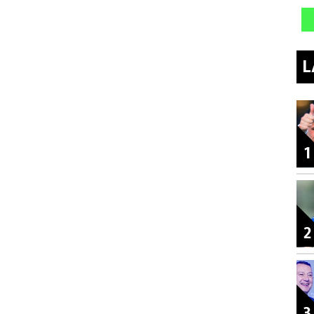
L
1
2
3