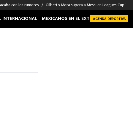
 acaba con los rumores
Gilberto Mora supera a Messi en Leagues Cup 2026: 
L INTERNACIONAL
MEXICANOS EN EL EXTRANJERO
FUTBOL 
AGENDA DEPORTIVA