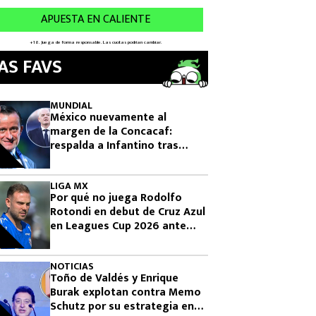
AS FAVS
MUNDIAL
México nuevamente al
margen de la Concacaf:
respalda a Infantino tras
fracaso de plan para vender el
Mundial
LIGA MX
Por qué no juega Rodolfo
Rotondi en debut de Cruz Azul
en Leagues Cup 2026 ante
Philadelphia Union
NOTICIAS
Toño de Valdés y Enrique
Burak explotan contra Memo
Schutz por su estrategia en