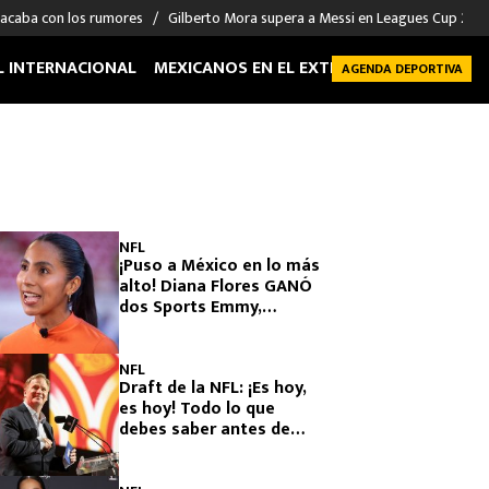
 acaba con los rumores
Gilberto Mora supera a Messi en Leagues Cup 2026: 
L INTERNACIONAL
MEXICANOS EN EL EXTRANJERO
FUTBOL 
AGENDA DEPORTIVA
NFL
¡Puso a México en lo más
alto! Diana Flores GANÓ
dos Sports Emmy,
¿cuáles son?
NFL
Draft de la NFL: ¡Es hoy,
es hoy! Todo lo que
debes saber antes de
verlo