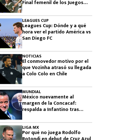
Final femenil de los Juegos
Centroamericanos 2026
LEAGUES CUP
Leagues Cup: Dónde y a qué
hora ver el partido América vs
San Diego FC
NOTICIAS
El conmovedor motivo por el
que Vozinha atrasó su llegada
a Colo Colo en Chile
MUNDIAL
México nuevamente al
margen de la Concacaf:
respalda a Infantino tras
fracaso de plan para vender el
Mundial
LIGA MX
Por qué no juega Rodolfo
Rotondi en debut de Cruz Azul