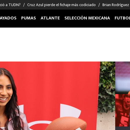
nció a TUDN?
Cruz Azul pierde el fichaje más codiciado
Brian Rodríguez
AYADOS
PUMAS
ATLANTE
SELECCIÓN MEXICANA
FUTBO
OS EN EL EXTRANJERO
FIGURAS
DEPORTES
cias
Keylor Navas
MMA UFC
énez
Chicharito Hernández
Fórmula 1
choa
Sergio Ramos
Boxeo
uerta
Giorgos Giakoumakis
Béisbol
varez
André Jardine
NFL
o Giménez
NBA
 Huescas
Más deportes