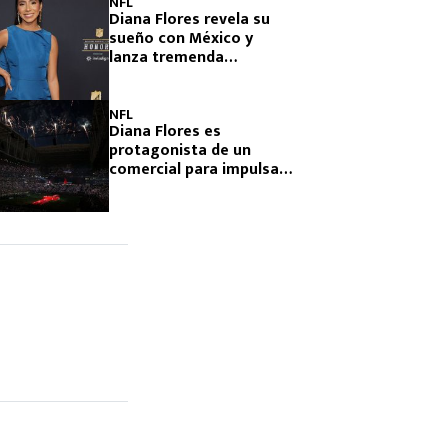
NFL
Diana Flores revela su
sueño con México y
lanza tremenda
predicción para el futbol
bandera
NFL
Diana Flores es
protagonista de un
comercial para impulsar
el Flag Football