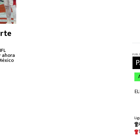
arte
NFL
y ahora
 México