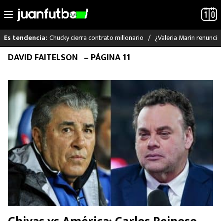
Chucky cierra contrato millonario
¿Valeria Marin renunc
Es tendencia:
Saltar
DAVID FAITELSON
– PÁGINA 11
LO ÚLTIMO
al
contenido
LIGA MX
RAYADOS
PUMAS
ATLANTE
SELECCIÓN MEXICANA
FUTBOL INTERNACIONAL