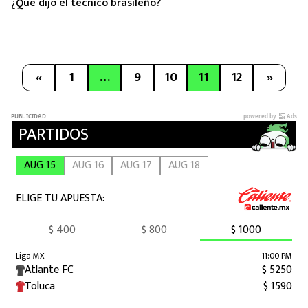
¿Qué dijo el técnico brasileño?
«
1
…
9
10
11
12
»