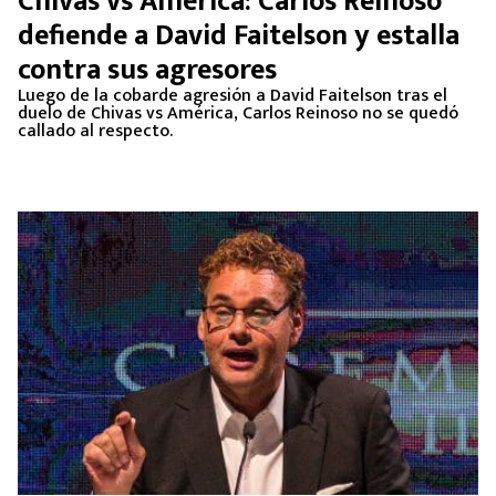
Chivas vs América: Carlos Reinoso
MEXICANOS EN EL EXTRANJERO
defiende a David Faitelson y estalla
contra sus agresores
FUTBOL ESTUFA
Luego de la cobarde agresión a David Faitelson tras el
duelo de Chivas vs América, Carlos Reinoso no se quedó
FÓRMULA 1
callado al respecto.
BOXEO
LIGA MX
NFL