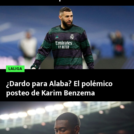
MEXICANOS EN EL EXTRANJERO
FUTBOL ESTUFA
FÓRMULA 1
BOXEO
LIGA MX
LALIGA
NFL
¿Dardo para Alaba? El polémico
posteo de Karim Benzema