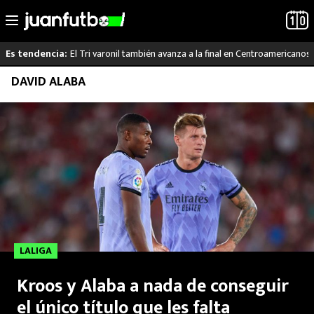
El Tri varonil también avanza a la final en Centroamericanos
Es tendencia:
Saltar
DAVID ALABA
LO ÚLTIMO
al
contenido
LIGA MX
RAYADOS
PUMAS
ATLANTE
LALIGA
SELECCIÓN MEXICANA
Kroos y Alaba a nada de conseguir
FUTBOL INTERNACIONAL
el único título que les falta