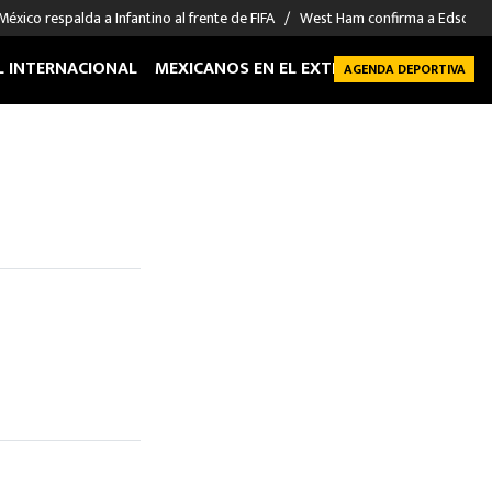
México respalda a Infantino al frente de FIFA
West Ham confirma a Edson Á
L INTERNACIONAL
MEXICANOS EN EL EXTRANJERO
FUTBOL 
AGENDA DEPORTIVA