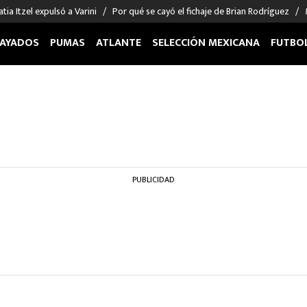
tia Itzel expulsó a Varini
Por qué se cayó el fichaje de Brian Rodríguez
AYADOS
PUMAS
ATLANTE
SELECCIÓN MEXICANA
FUTBO
OS EN EL EXTRANJERO
FIGURAS
DEPORTES
cias
Keylor Navas
MMA UFC
énez
Chicharito Hernández
Fórmula 1
choa
Sergio Ramos
Boxeo
uerta
Giorgos Giakoumakis
Béisbol
PUBLICIDAD
varez
André Jardine
NFL
o Giménez
NBA
 Huescas
Más deportes