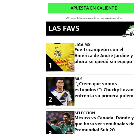
LAS FAVS
LIGA MX
Fue tricampeón con el
América de André Jardine y
ahora se quedó sin equipo
1
MLS
“¿Creen que somos
estúpidos?”: Chucky Loza
enfrenta su primera polém
2
como jugador de LA Galax
SELECCIÓN
México vs Canadá: Dónde y
qué hora ver semifinales de
Premundial Sub 20
3