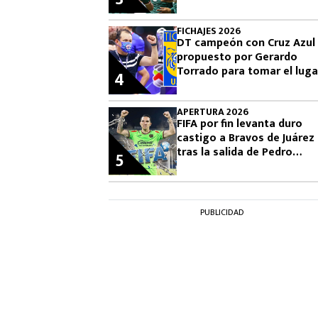
FICHAJES 2026
DT campeón con Cruz Azul
propuesto por Gerardo
Torrado para tomar el luga
4
de Guido Pizarro en Tigres
APERTURA 2026
FIFA por fin levanta duro
castigo a Bravos de Juárez
tras la salida de Pedro
5
Caixinha
PUBLICIDAD