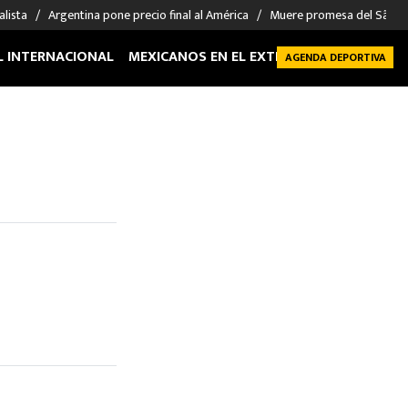
alista
Argentina pone precio final al América
Muere promesa del São P
L INTERNACIONAL
MEXICANOS EN EL EXTRANJERO
FUTBOL 
AGENDA DEPORTIVA