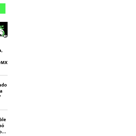
a,
CDMX
ado
La
?
ble
nó
os