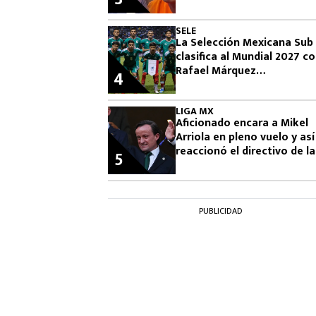
Famosos 2026
SELE
La Selección Mexicana Sub
clasifica al Mundial 2027 c
Rafael Márquez
4
observándolos
LIGA MX
Aficionado encara a Mikel
Arriola en pleno vuelo y así
reaccionó el directivo de la
5
FMF
PUBLICIDAD