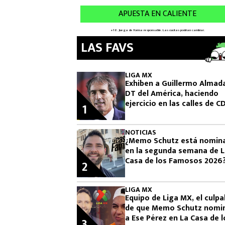
LAS FAVS
LIGA MX
Exhiben a Guillermo Almad
DT del América, haciendo
ejercicio en las calles de 
1
NOTICIAS
¿Memo Schutz está nomin
en la segunda semana de 
Casa de los Famosos 2026
2
LIGA MX
Equipo de Liga MX, el culpa
de que Memo Schutz nomi
a Ese Pérez en La Casa de l
3