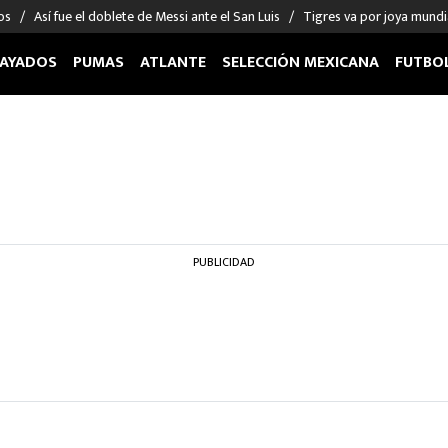
os
Así fue el doblete de Messi ante el San Luis
Tigres va por joya mundi
AYADOS
PUMAS
ATLANTE
SELECCIÓN MEXICANA
FUTBO
OS EN EL EXTRANJERO
FIGURAS
DEPORTES
cias
Keylor Navas
MMA UFC
énez
Chicharito Hernández
Fórmula 1
choa
Sergio Ramos
Boxeo
uerta
Giorgos Giakoumakis
Béisbol
PUBLICIDAD
varez
André Jardine
NFL
o Giménez
NBA
 Huescas
Más deportes