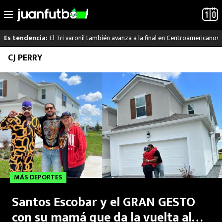
El Tri varonil también avanza a la final en Centroamericanos
Es tendencia:
Saltar
CJ PERRY
LO ÚLTIMO
al
contenido
LIGA MX
RAYADOS
PUMAS
ATLANTE
MÁS DEPORTES
SELECCIÓN MEXICANA
Santos Escobar y el GRAN GESTO
FUTBOL INTERNACIONAL
con su mamá que da la vuelta al