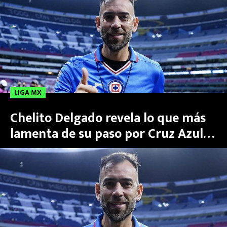
MEXICANOS EN EL EXTRANJERO
FUTBOL ESTUFA
FÓRMULA 1
BOXEO
LIGA MX
LIGA MX
Chelito Delgado revela lo que más
lamenta de su paso por Cruz Azul
NFL
¡se vale llorar, celestes!