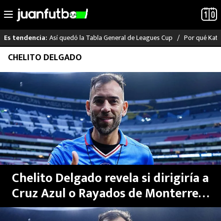
Así quedó la Tabla General de Leagues Cup
Por qué Katia
Es tendencia:
Saltar
CHELITO DELGADO
LO ÚLTIMO
al
contenido
LIGA MX
RAYADOS
PUMAS
ATLANTE
Chelito Delgado revela si dirigiría a
SELECCIÓN MEXICANA
Cruz Azul o Rayados de Monterrey:
este sería su plan
FUTBOL INTERNACIONAL