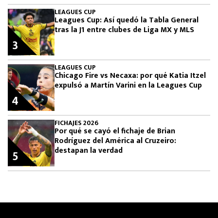
LEAGUES CUP
Leagues Cup: Así quedó la Tabla General
tras la J1 entre clubes de Liga MX y MLS
3
LEAGUES CUP
Chicago Fire vs Necaxa: por qué Katia Itzel
expulsó a Martín Varini en la Leagues Cup
4
FICHAJES 2026
Por qué se cayó el fichaje de Brian
Rodríguez del América al Cruzeiro:
destapan la verdad
5