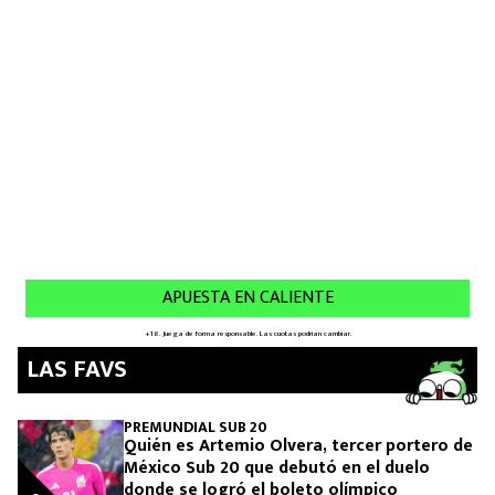
MEXICANOS EN EL EXTRANJERO
FUTBOL ESTUFA
FÓRMULA 1
BOXEO
LIGA MX
NFL
LAS FAVS
PREMUNDIAL SUB 20
Quién es Artemio Olvera, tercer portero de
México Sub 20 que debutó en el duelo
donde se logró el boleto olímpico