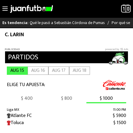
Qué le pasó a Sebastián Córdova de Pumas
Por qué se s
Es tendencia:
Saltar
C. LARIN
LO ÚLTIMO
al
contenido
LIGA MX
RAYADOS
PUMAS
ATLANTE
SELECCIÓN MEXICANA
FUTBOL INTERNACIONAL