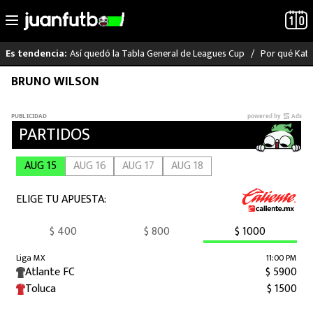
Así quedó la Tabla General de Leagues Cup
Por qué Katia
Es tendencia:
Saltar
BRUNO WILSON
LO ÚLTIMO
al
contenido
LIGA MX
RAYADOS
PUMAS
ATLANTE
SELECCIÓN MEXICANA
FUTBOL INTERNACIONAL