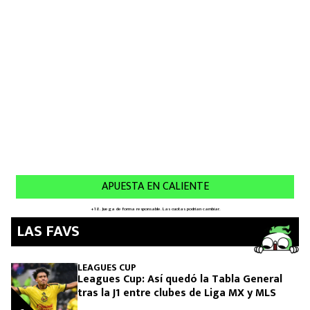
MEXICANOS EN EL EXTRANJERO
FUTBOL ESTUFA
FÓRMULA 1
BOXEO
LIGA MX
NFL
LAS FAVS
LEAGUES CUP
Leagues Cup: Así quedó la Tabla General
tras la J1 entre clubes de Liga MX y MLS