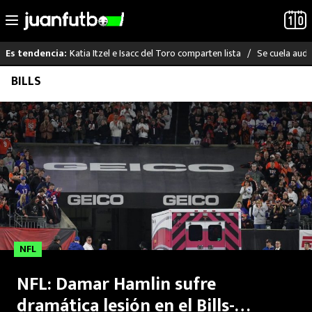
Katia Itzel e Isacc del Toro comparten lista
Se cuela audi
Es tendencia:
Saltar
BILLS
LO ÚLTIMO
al
contenido
LIGA MX
RAYADOS
PUMAS
ATLANTE
NFL
SELECCIÓN MEXICANA
NFL: Damar Hamlin sufre
FUTBOL INTERNACIONAL
dramática lesión en el Bills-