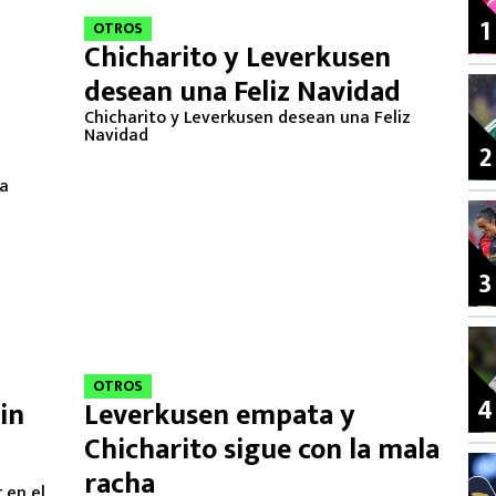
1
OTROS
Chicharito y Leverkusen
desean una Feliz Navidad
Chicharito y Leverkusen desean una Feliz
Navidad
2
ía
3
OTROS
4
sin
Leverkusen empata y
Chicharito sigue con la mala
racha
 en el