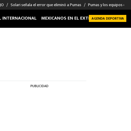
 JO
Solari señala el error que eliminó a Pumas
Pumas y los equipos eli
L INTERNACIONAL
MEXICANOS EN EL EXTRANJERO
FUTBOL 
AGENDA DEPORTIVA
PUBLICIDAD