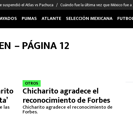
e suspendió el Atlas vs Pachuca
Cuándo fue la última vez que México fue a
AYADOS
PUMAS
ATLANTE
SELECCIÓN MEXICANA
FUTBO
OS EN EL EXTRANJERO
FIGURAS
DEPORTES
EN
– PÁGINA 12
cias
Keylor Navas
MMA UFC
énez
Chicharito Hernández
Fórmula 1
choa
Sergio Ramos
Boxeo
uerta
Giorgos Giakoumakis
Béisbol
varez
André Jardine
NFL
OTROS
rito
Chicharito agradece el
o Giménez
NBA
ta’
reconocimiento de Forbes
 Huescas
Más deportes
e las
Chicharito agradece el reconocimiento de
Forbes.