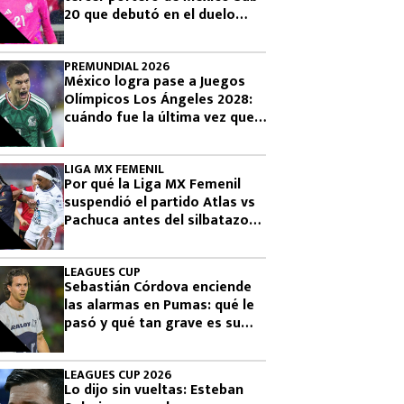
20 que debutó en el duelo
donde se logró el boleto
olímpico
PREMUNDIAL 2026
México logra pase a Juegos
Olímpicos Los Ángeles 2028:
cuándo fue la última vez que
había clasificado
LIGA MX FEMENIL
Por qué la Liga MX Femenil
suspendió el partido Atlas vs
Pachuca antes del silbatazo
final
LEAGUES CUP
Sebastián Córdova enciende
las alarmas en Pumas: qué le
pasó y qué tan grave es su
lesión
LEAGUES CUP 2026
Lo dijo sin vueltas: Esteban