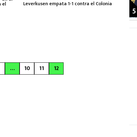
Leverkusen empata 1-1 contra el Colonia
 el
5
…
10
11
12