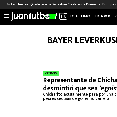
Qué le pasó a Sebastián Córdova de Pumas
Por qué s
Es tendencia:
LO ÚLTIMO
LIGA MX
R
Saltar
al
LIGA MX
FUT INTERNACIONAL
MEXICAN
BAYER LEVERKUS
contenido
Las Noticias
Las Noticias
Las Noti
Club América
Selección Mexicana
Raúl Jim
Cruz Azul
Champions League
Memo O
Pumas
Europa League
Chino H
Rayados
Real Madrid
Edson Ál
OTROS
Representante de Chicha
Chivas de Guadalajara
Barcelona
Santiag
desmintió que sea ‘egoís
Atlante
Rodrigo
Liga MX Femenil
Chicharito actualmente pasa por una d
peores sequías de gol en su carrera.