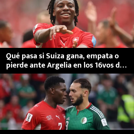
MEXICANOS EN EL EXTRANJERO
FUTBOL ESTUFA
FÓRMULA 1
BOXEO
Qué pasa si Suiza gana, empata o
pierde ante Argelia en los 16vos de
LIGA MX
final del Mundial 2026
NFL