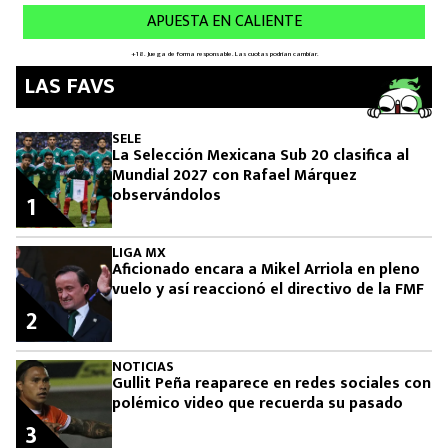
LAS FAVS
SELE
La Selección Mexicana Sub 20 clasifica al
Mundial 2027 con Rafael Márquez
observándolos
1
LIGA MX
Aficionado encara a Mikel Arriola en pleno
vuelo y así reaccionó el directivo de la FMF
2
NOTICIAS
Gullit Peña reaparece en redes sociales con
polémico video que recuerda su pasado
3