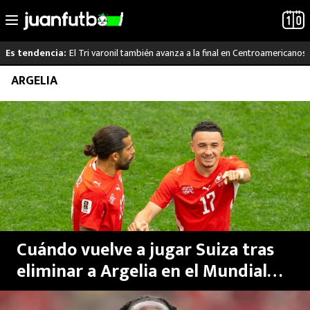
El Tri varonil también avanza a la final en Centroamericanos
Es tendencia:
Saltar
ARGELIA
LO ÚLTIMO
al
contenido
LIGA MX
RAYADOS
PUMAS
ATLANTE
Cuándo vuelve a jugar Suiza tras
SELECCIÓN MEXICANA
eliminar a Argelia en el Mundial
2026 y contra qué selección
FUTBOL INTERNACIONAL