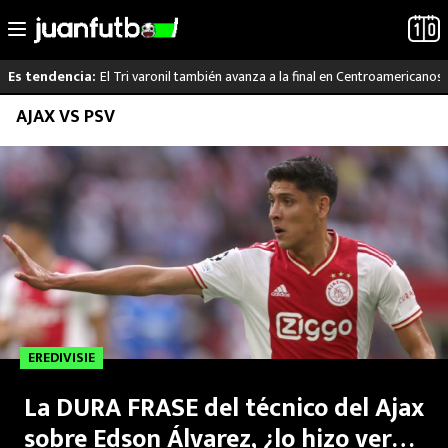
El Tri varonil también avanza a la final en Centroamericanos
Es tendencia:
Saltar
AJAX VS PSV
LO ÚLTIMO
al
contenido
LIGA MX
RAYADOS
PUMAS
ATLANTE
EREDIVISIE
SELECCIÓN MEXICANA
La DURA FRASE del técnico del Ajax
FUTBOL INTERNACIONAL
sobre Edson Álvarez, ¿lo hizo ver