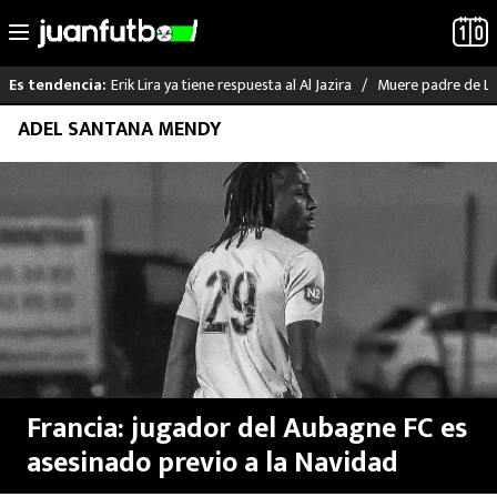
Erik Lira ya tiene respuesta al Al Jazira
Muere padre de Li
Es tendencia:
Saltar
ADEL SANTANA MENDY
LO ÚLTIMO
al
contenido
LIGA MX
RAYADOS
PUMAS
ATLANTE
SELECCIÓN MEXICANA
Francia: jugador del Aubagne FC es
asesinado previo a la Navidad
FUTBOL INTERNACIONAL