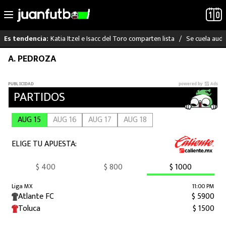
Katia Itzel e Isacc del Toro comparten lista
Se cuela audi
Es tendencia:
Saltar
A. PEDROZA
LO ÚLTIMO
al
contenido
LIGA MX
RAYADOS
PUMAS
ATLANTE
SELECCIÓN MEXICANA
FUTBOL INTERNACIONAL