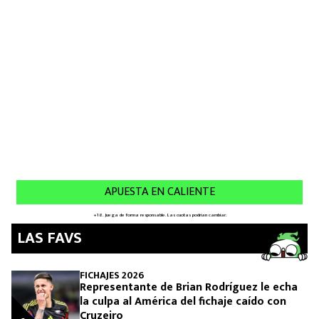
MEXICANOS EN EL EXTRANJERO
FUTBOL ESTUFA
FÓRMULA 1
BOXEO
LIGA MX
NFL
LAS FAVS
FICHAJES 2026
Representante de Brian Rodríguez le echa
la culpa al América del fichaje caído con
Cruzeiro