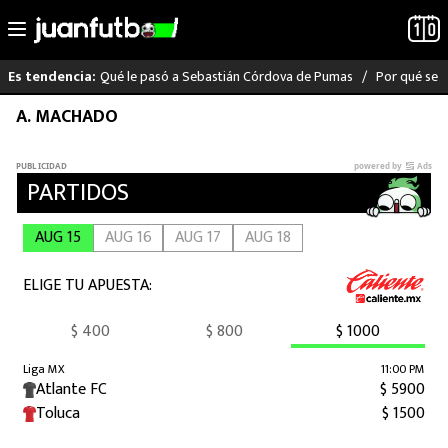
Qué le pasó a Sebastián Córdova de Pumas
Por qué se s
Es tendencia:
Saltar
A. MACHADO
LO ÚLTIMO
al
contenido
LIGA MX
RAYADOS
PUMAS
ATLANTE
SELECCIÓN MEXICANA
FUTBOL INTERNACIONAL