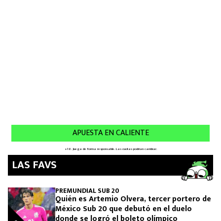
MEXICANOS EN EL EXTRANJERO
FUTBOL ESTUFA
FÓRMULA 1
BOXEO
LIGA MX
NFL
LAS FAVS
PREMUNDIAL SUB 20
Quién es Artemio Olvera, tercer portero de
México Sub 20 que debutó en el duelo
donde se logró el boleto olímpico