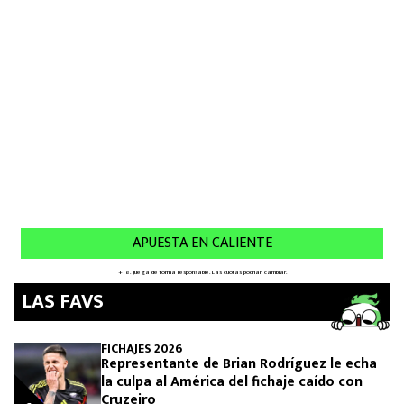
MEXICANOS EN EL EXTRANJERO
FUTBOL ESTUFA
FÓRMULA 1
BOXEO
LIGA MX
NFL
LAS FAVS
FICHAJES 2026
Representante de Brian Rodríguez le echa
la culpa al América del fichaje caído con
Cruzeiro