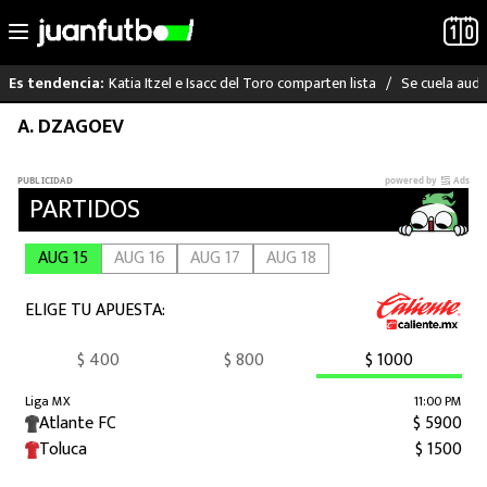
Katia Itzel e Isacc del Toro comparten lista
Se cuela audi
Es tendencia:
Saltar
A. DZAGOEV
LO ÚLTIMO
al
contenido
LIGA MX
RAYADOS
PUMAS
ATLANTE
SELECCIÓN MEXICANA
FUTBOL INTERNACIONAL