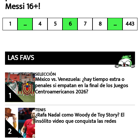
Messi 16+!
1
…
4
5
6
7
8
…
443
LAS FAVS
SELECCIÓN
México vs. Venezuela: ¿hay tiempo extra o
penales si empatan en la final de los Juegos
Centroamericanos 2026?
1
TENIS
¿Rafa Nadal como Woody de Toy Story? El
insólito video que conquista las redes
2