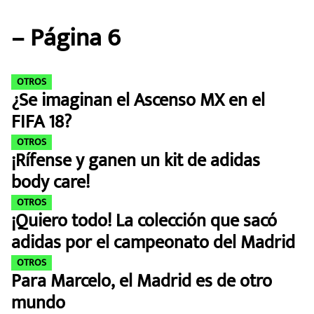
MEXICANOS EN EL EXTRANJERO
– Página 6
FUTBOL ESTUFA
FÓRMULA 1
OTROS
¿Se imaginan el Ascenso MX en el
BOXEO
FIFA 18?
OTROS
LIGA MX
¡Rífense y ganen un kit de adidas
body care!
NFL
OTROS
¡Quiero todo! La colección que sacó
adidas por el campeonato del Madrid
OTROS
Para Marcelo, el Madrid es de otro
mundo