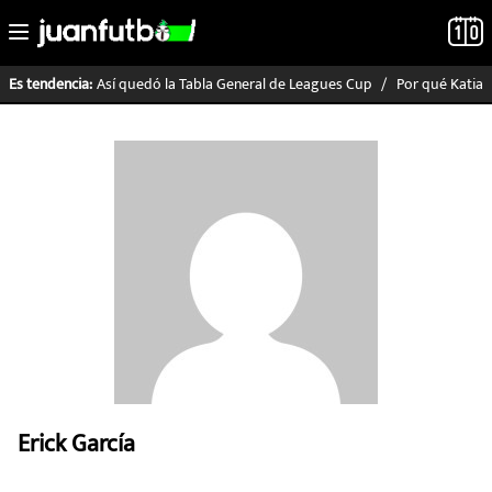
Así quedó la Tabla General de Leagues Cup
Por qué Katia I
Es tendencia:
LO ÚLTIMO
LIGA MX
RAYADOS
PUMAS
ATLANTE
SELECCIÓN MEXICANA
Erick García
FUTBOL INTERNACIONAL