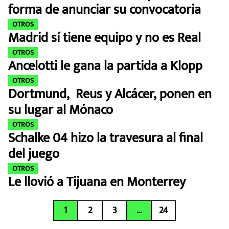
forma de anunciar su convocatoria
OTROS
Madrid sí tiene equipo y no es Real
OTROS
Ancelotti le gana la partida a Klopp
OTROS
Dortmund, Reus y Alcácer, ponen en
su lugar al Mónaco
OTROS
Schalke 04 hizo la travesura al final
del juego
OTROS
Le llovió a Tijuana en Monterrey
1
2
3
…
24