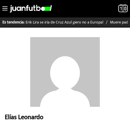
Erik Lira se iría de Cruz Azul ¡pero no a Europa!
Muere padre
Es tendencia:
LO ÚLTIMO
LIGA MX
RAYADOS
PUMAS
ATLANTE
SELECCIÓN MEXICANA
Elías Leonardo
FUTBOL INTERNACIONAL