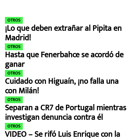
MEXICANOS EN EL EXTRANJERO
FUTBOL ESTUFA
OTROS
¡Lo que deben extrañar al Pipita en
FÓRMULA 1
Madrid!
OTROS
BOXEO
Hasta que Fenerbahce se acordó de
ganar
LIGA MX
OTROS
Cuidado con Higuaín, ¡no falla una
NFL
con Milán!
OTROS
Separan a CR7 de Portugal mientras
investigan denuncia contra él
OTROS
VIDEO – Se rifó Luis Enrique con la