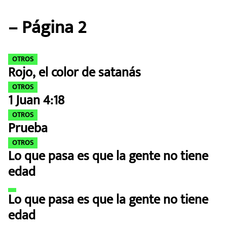
MEXICANOS EN EL EXTRANJERO
– Página 2
FUTBOL ESTUFA
FÓRMULA 1
OTROS
Rojo, el color de satanás
BOXEO
OTROS
1 Juan 4:18
LIGA MX
OTROS
Prueba
NFL
OTROS
Lo que pasa es que la gente no tiene
edad
Lo que pasa es que la gente no tiene
edad