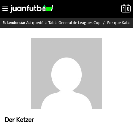
Así quedó la Tabla General de Leagues Cup
Por qué Katia I
Es tendencia:
LO ÚLTIMO
LIGA MX
RAYADOS
PUMAS
ATLANTE
SELECCIÓN MEXICANA
Der Ketzer
FUTBOL INTERNACIONAL