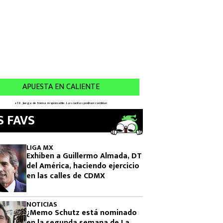
S FAVS
LIGA MX
Exhiben a Guillermo Almada, DT
del América, haciendo ejercicio
en las calles de CDMX
NOTICIAS
¿Memo Schutz está nominado
en la segunda semana de La