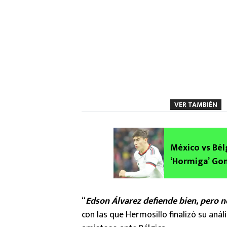
VER TAMBIÉN
México vs Bé
‘Hormiga’ Gon
“
Edson Álvarez defiende bien, pero 
con las que Hermosillo finalizó su anál