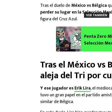
Tras el duelo de
México vs Bélgica
qu
perder su lugar en la Selección Mex
VER TAMBIÉN
figura del Cruz Azul.
Penta Zero Mi
Selección Mex
Tras el México vs 
aleja del Tri por c
Y ese jugador es
Erik Lira
, el medioc
tuvo un gran papel en el partido amist
similar de Bélgica.