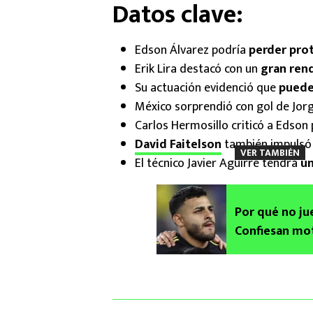
Datos clave:
Edson Álvarez podría
perder prot
Erik Lira destacó con un
gran ren
Su actuación evidenció que
puede
México sorprendió con gol de Jor
Carlos Hermosillo criticó a Edson
David Faitelson
también impulsó 
VER TAMBIÉN
El técnico Javier Aguirre tendrá
un
Por qué no ju
Confiesan mot
Mundial 2026