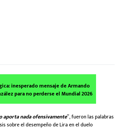
lgica: inesperado mensaje de Armando
zález para no perderse el Mundial 2026
no aporta nada ofensivamente
”, fueron las palabras
isis sobre el desempeño de Lira en el duelo