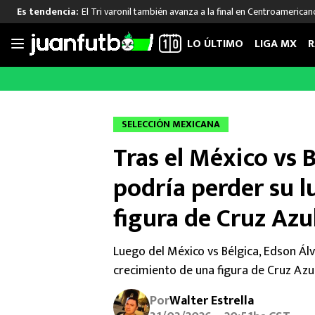
El Tri varonil también avanza a la final en Centroamerican
Es tendencia:
LO ÚLTIMO
LIGA MX
R
Saltar
al
LIGA MX
FUT INTERNACIONAL
MEXICAN
contenido
Las Noticias
Las Noticias
Las Noti
SELECCIÓN MEXICANA
Club América
Selección Mexicana
Raúl Jim
Tras el México vs 
Cruz Azul
Champions League
Memo O
Pumas
Europa League
Chino H
podría perder su l
Rayados
Real Madrid
Edson Ál
figura de Cruz Azu
Chivas de Guadalajara
Barcelona
Santiag
Atlante
Rodrigo
Luego del México vs Bélgica, Edson Ál
Liga MX Femenil
crecimiento de una figura de Cruz Azul
Por
Walter Estrella