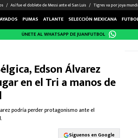
os
Así fue el doblete de Messi ante el San Luis
Tigres va por joya mundi
AYADOS
PUMAS
ATLANTE
SELECCIÓN MEXICANA
FUTBO
ÚNETE AL WHATSAPP DE JUANFUTBOL
OS EN EL EXTRANJERO
FIGURAS
DEPORTES
cias
Keylor Navas
MMA UFC
énez
Chicharito Hernández
Fórmula 1
Bélgica, Edson Álvarez
choa
Sergio Ramos
Boxeo
uerta
Giorgos Giakoumakis
Béisbol
ugar en el Tri a manos de
varez
André Jardine
NFL
l
o Giménez
NBA
 Huescas
Más deportes
varez podría perder protagonismo ante el
.
Síguenos en Google