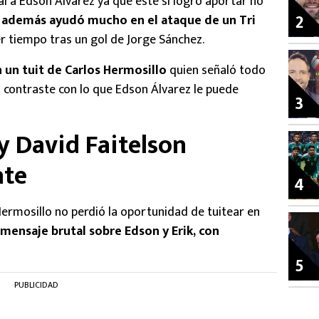
l a Edson Álvarez ya que este sí logró aportar no
2
 además ayudó mucho en el ataque de un Tri
er tiempo tras un gol de Jorge Sánchez.
 un tuit de Carlos Hermosillo
quien señaló todo
en contraste con lo que Edson Álvarez le puede
3
y David Faitelson
ate
4
rmosillo no perdió la oportunidad de tuitear en
 mensaje brutal sobre Edson y Erik, con
5
PUBLICIDAD