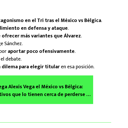
agonismo en el Tri tras el México vs Bélgica
.
dimiento en defensa y ataque
.
 ofrecer más variantes que Álvarez
.
ge Sánchez.
 por
aportar poco ofensivamente
.
el debate.
 dilema para elegir titular
en esa posición.
ega Alexis Vega el México vs Bélgica:
ivos que lo tienen cerca de perderse el