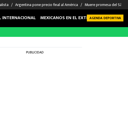
alista
Argentina pone precio final al América
Muere promesa del São P
L INTERNACIONAL
MEXICANOS EN EL EXTRANJERO
FUTBOL 
AGENDA DEPORTIVA
PUBLICIDAD