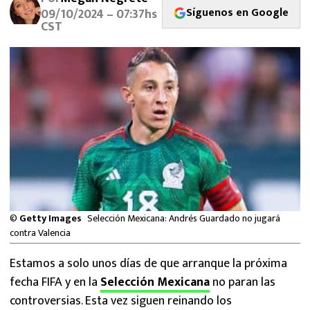
MEXICANOS EN EL EXTRANJERO
Síguenos en Google
09/10/2024 – 07:37hs
CST
FUTBOL ESTUFA
FÓRMULA 1
BOXEO
LIGA MX
NFL
©
Getty Images
Selección Mexicana: Andrés Guardado no jugará
contra Valencia
Estamos a solo unos días de que arranque la próxima
fecha FIFA y en la
Selección Mexicana
no paran las
controversias. Esta vez siguen reinando los