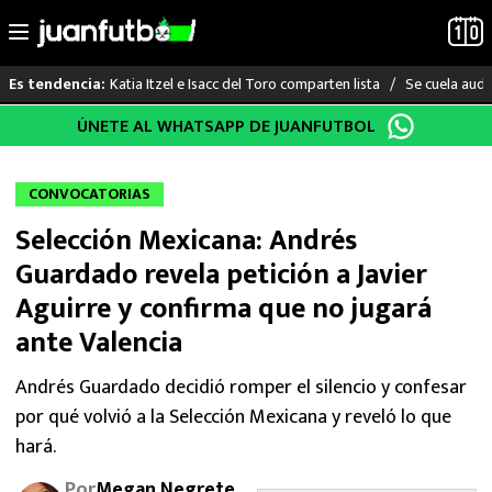
Katia Itzel e Isacc del Toro comparten lista
Se cuela audi
Es tendencia:
Saltar
ÚNETE AL WHATSAPP DE JUANFUTBOL
LO ÚLTIMO
al
contenido
LIGA MX
CONVOCATORIAS
Selección Mexicana: Andrés
RAYADOS
Guardado revela petición a Javier
PUMAS
Aguirre y confirma que no jugará
ante Valencia
ATLANTE
Andrés Guardado decidió romper el silencio y confesar
SELECCIÓN MEXICANA
por qué volvió a la Selección Mexicana y reveló lo que
hará.
FUTBOL INTERNACIONAL
Por
Megan Negrete