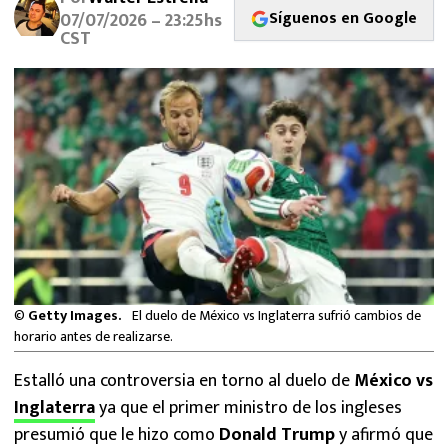
MEXICANOS EN EL EXTRANJERO
Síguenos en Google
07/07/2026 – 23:25hs
CST
FUTBOL ESTUFA
FÓRMULA 1
BOXEO
LIGA MX
NFL
©
Getty Images.
El duelo de México vs Inglaterra sufrió cambios de
horario antes de realizarse.
Estalló una controversia en torno al duelo de
México vs
Inglaterra
ya que el primer ministro de los ingleses
presumió que le hizo como
Donald Trump
y afirmó que