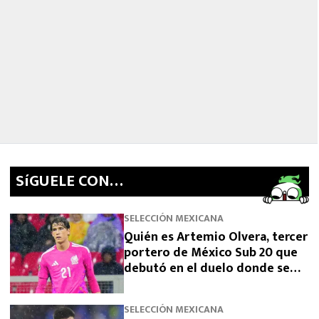
SíGUELE CON…
SELECCIÓN MEXICANA
Quién es Artemio Olvera, tercer
portero de México Sub 20 que
debutó en el duelo donde se
logró el boleto olímpico
SELECCIÓN MEXICANA