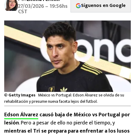
MEXICANOS EN EL EXTRANJERO
Síguenos en Google
27/03/2026 – 19:56hs
CST
FUTBOL ESTUFA
FÓRMULA 1
BOXEO
LIGA MX
NFL
©
Getty Images
México vs Portugal: Edson Álvarez se olvida de su
rehabilitación y presume nueva faceta lejos del futbol.
Edson Álvarez
causó baja de México vs Portugal por
lesión
. Pero a pesar de ello no pierde el tiempo, y
mientras el Tri se prepara para enfrentar a los lusos