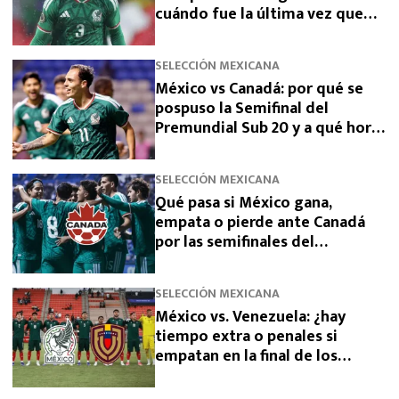
cuándo fue la última vez que
había clasificado
SELECCIÓN MEXICANA
México vs Canadá: por qué se
pospuso la Semifinal del
Premundial Sub 20 y a qué hora
se jugará
SELECCIÓN MEXICANA
Qué pasa si México gana,
empata o pierde ante Canadá
por las semifinales del
Premundial Sub-20
SELECCIÓN MEXICANA
México vs. Venezuela: ¿hay
tiempo extra o penales si
empatan en la final de los
Juegos Centroamericanos 2026?