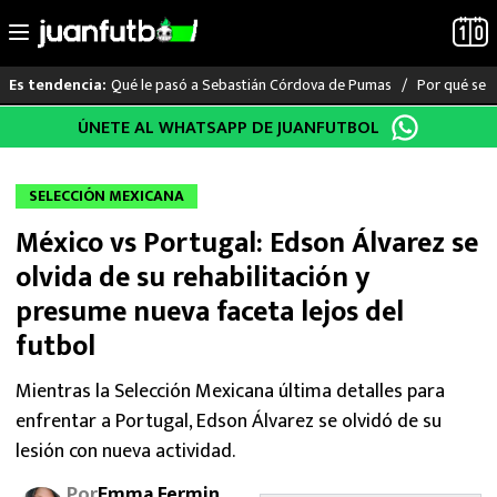
Qué le pasó a Sebastián Córdova de Pumas
Por qué se s
Es tendencia:
Saltar
ÚNETE AL WHATSAPP DE JUANFUTBOL
LO ÚLTIMO
al
contenido
LIGA MX
SELECCIÓN MEXICANA
México vs Portugal: Edson Álvarez se
RAYADOS
olvida de su rehabilitación y
PUMAS
presume nueva faceta lejos del
futbol
ATLANTE
Mientras la Selección Mexicana última detalles para
SELECCIÓN MEXICANA
enfrentar a Portugal, Edson Álvarez se olvidó de su
lesión con nueva actividad.
FUTBOL INTERNACIONAL
Por
Emma Fermin