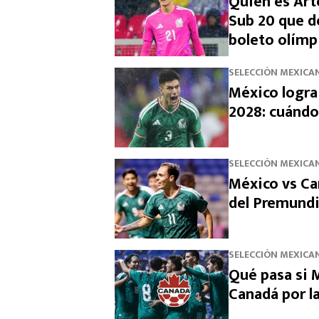
Quién es Art
Sub 20 que d
boleto olímp
SELECCIÓN MEXICA
México logra
2028: cuándo 
SELECCIÓN MEXICA
México vs Ca
del Premundia
SELECCIÓN MEXICA
Qué pasa si 
Canadá por l