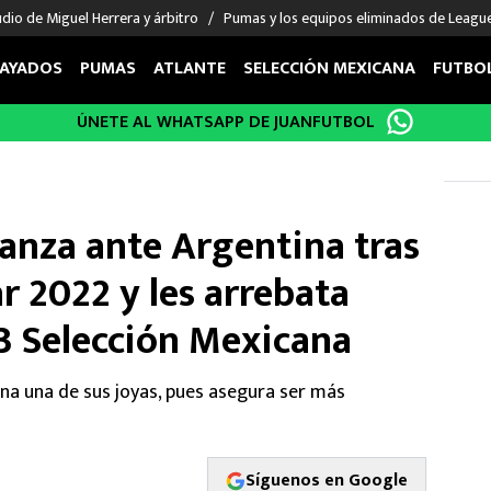
udio de Miguel Herrera y árbitro
Pumas y los equipos eliminados de Leagu
AYADOS
PUMAS
ATLANTE
SELECCIÓN MEXICANA
FUTBO
ÚNETE AL WHATSAPP DE JUANFUTBOL
OS EN EL EXTRANJERO
FIGURAS
DEPORTES
cias
Keylor Navas
MMA UFC
énez
Chicharito Hernández
Fórmula 1
anza ante Argentina tras
choa
Sergio Ramos
Boxeo
uerta
Giorgos Giakoumakis
Béisbol
r 2022 y les arrebata
varez
André Jardine
NFL
23 Selección Mexicana
o Giménez
NBA
 Huescas
Más deportes
na una de sus joyas, pues asegura ser más
Síguenos en Google