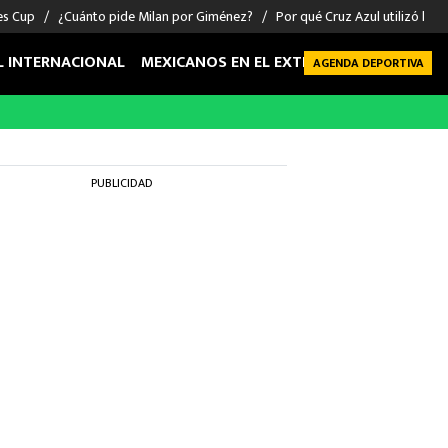
es Cup
¿Cuánto pide Milan por Giménez?
Por qué Cruz Azul utilizó la ta
L INTERNACIONAL
MEXICANOS EN EL EXTRANJERO
FUTBOL 
AGENDA DEPORTIVA
PUBLICIDAD