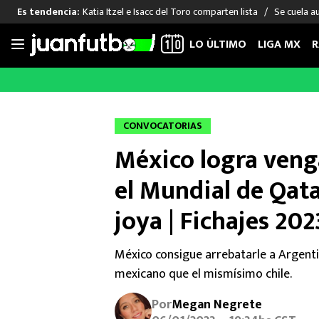
Katia Itzel e Isacc del Toro comparten lista
Se cuela a
Es tendencia:
LO ÚLTIMO
LIGA MX
R
Saltar
al
LIGA MX
FUT INTERNACIONAL
MEXICAN
contenido
Las Noticias
Las Noticias
Las Noti
CONVOCATORIAS
Club América
Selección Mexicana
Raúl Jim
México logra veng
Cruz Azul
Champions League
Memo O
Pumas
Europa League
Chino H
el Mundial de Qata
Rayados
Real Madrid
Edson Ál
joya | Fichajes 20
Chivas de Guadalajara
Barcelona
Santiag
Atlante
Rodrigo
México consigue arrebatarle a Argenti
Liga MX Femenil
mexicano que el mismísimo chile.
Por
Megan Negrete