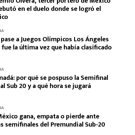
emio Olvera, tercer portero de México
ebutó en el duelo donde se logró el
ico
NA
 pase a Juegos Olímpicos Los Ángeles
fue la última vez que había clasificado
NA
nadá: por qué se pospuso la Semifinal
l Sub 20 y a qué hora se jugará
NA
México gana, empata o pierde ante
as semifinales del Premundial Sub-20