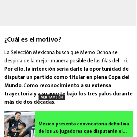
¿Cuál es el motivo?
La Selección Mexicana busca que Memo Ochoa se
despida de la mejor manera posible de las filas del Tri.
Por ello, la intención sería darle la oportunidad de
disputar un partido como titular en plena Copa del
Mundo
. C
omo reconocimiento a su extensa
trayectoria y a su aporte bajo los tres palos durante
VER TAMBIÉN
más de dos décadas.
México presenta convocatoria definitiva
de los 26 jugadores que disputarán el