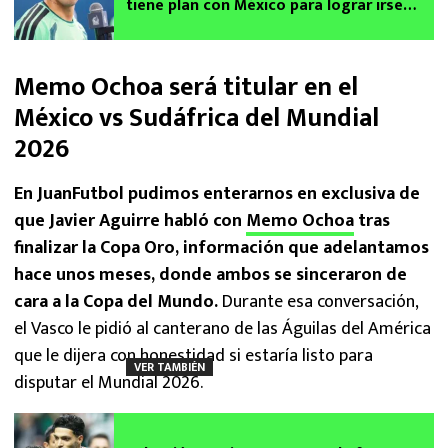
tiene plan con México para lograr irse
después del Mundial 2026
Memo Ochoa será titular en el
México vs Sudáfrica del Mundial
2026
En JuanFutbol pudimos enterarnos en exclusiva de
que Javier Aguirre habló con
Memo Ochoa
tras
finalizar la Copa Oro, información que adelantamos
hace unos meses, donde ambos se sinceraron de
cara a la Copa del Mundo.
Durante esa conversación,
el Vasco le pidió al canterano de las Águilas del América
que le dijera con honestidad si estaría listo para
VER TAMBIÉN
disputar el Mundial 2026.