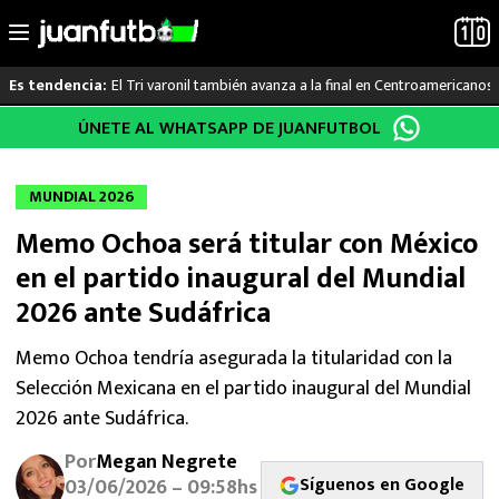
El Tri varonil también avanza a la final en Centroamericanos
Es tendencia:
Saltar
ÚNETE AL WHATSAPP DE JUANFUTBOL
LO ÚLTIMO
al
contenido
LIGA MX
MUNDIAL 2026
Memo Ochoa será titular con México
RAYADOS
en el partido inaugural del Mundial
PUMAS
2026 ante Sudáfrica
ATLANTE
Memo Ochoa tendría asegurada la titularidad con la
Selección Mexicana en el partido inaugural del Mundial
SELECCIÓN MEXICANA
2026 ante Sudáfrica.
Por
Megan Negrete
FUTBOL INTERNACIONAL
Síguenos en Google
03/06/2026 – 09:58hs