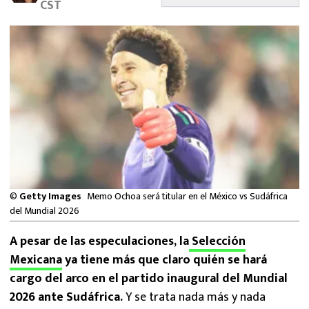
CST
MEXICANOS EN EL EXTRANJERO
FUTBOL ESTUFA
FÓRMULA 1
BOXEO
LIGA MX
NFL
©
Getty Images
Memo Ochoa será titular en el México vs Sudáfrica
del Mundial 2026
A pesar de las especulaciones, la
Selección
Mexicana
ya tiene más que claro quién se hará
cargo del arco en el partido inaugural del Mundial
2026 ante Sudáfrica.
Y se trata nada más y nada