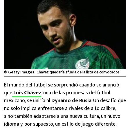
MEXICANOS EN EL EXTRANJERO
FUTBOL ESTUFA
FÓRMULA 1
BOXEO
LIGA MX
©
Getty Images
Chávez quedaría afuera de la lista de convocados.
NFL
El mundo del futbol se sorprendió cuando se anunció
que
Luis Chávez
, una de las promesas del futbol
mexicano, se uniría al
Dynamo de Rusia
. Un desafío que
no solo implica enfrentarse a rivales de alto calibre,
sino también adaptarse a una nueva cultura, un nuevo
idioma y, por supuesto, un estilo de juego diferente.