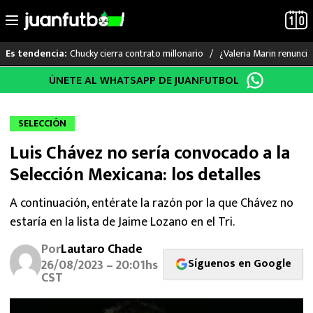
Chucky cierra contrato millonario
¿Valeria Marin renunc
Es tendencia:
Saltar
ÚNETE AL WHATSAPP DE JUANFUTBOL
LO ÚLTIMO
al
contenido
LIGA MX
SELECCIÓN
Luis Chávez no sería convocado a la
RAYADOS
Selección Mexicana: los detalles
PUMAS
A continuación, entérate la razón por la que Chávez no
estaría en la lista de Jaime Lozano en el Tri.
ATLANTE
Por
Lautaro Chade
SELECCIÓN MEXICANA
Síguenos en Google
26/08/2023 – 20:01hs
CST
FUTBOL INTERNACIONAL