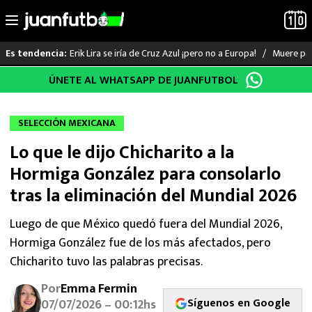
Erik Lira se iría de Cruz Azul ¡pero no a Europa!
Muere pad
Es tendencia:
Saltar
ÚNETE AL WHATSAPP DE JUANFUTBOL
LO ÚLTIMO
al
contenido
LIGA MX
SELECCIÓN MEXICANA
Lo que le dijo Chicharito a la
RAYADOS
Hormiga González para consolarlo
PUMAS
tras la eliminación del Mundial 2026
ATLANTE
Luego de que México quedó fuera del Mundial 2026,
Hormiga González fue de los más afectados, pero
SELECCIÓN MEXICANA
Chicharito tuvo las palabras precisas.
Por
Emma Fermin
FUTBOL INTERNACIONAL
Síguenos en Google
07/07/2026 – 00:12hs