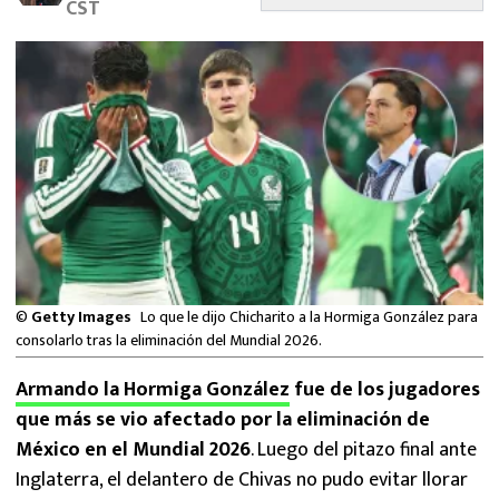
CST
MEXICANOS EN EL EXTRANJERO
FUTBOL ESTUFA
FÓRMULA 1
BOXEO
LIGA MX
NFL
©
Getty Images
Lo que le dijo Chicharito a la Hormiga González para
consolarlo tras la eliminación del Mundial 2026.
Armando la Hormiga González
fue de los jugadores
que más se vio afectado por la eliminación de
México en el Mundial 2026
. Luego del pitazo final ante
Inglaterra, el delantero de Chivas no pudo evitar llorar